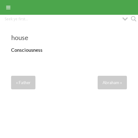
house
Consciousness
« Father
Abraham »